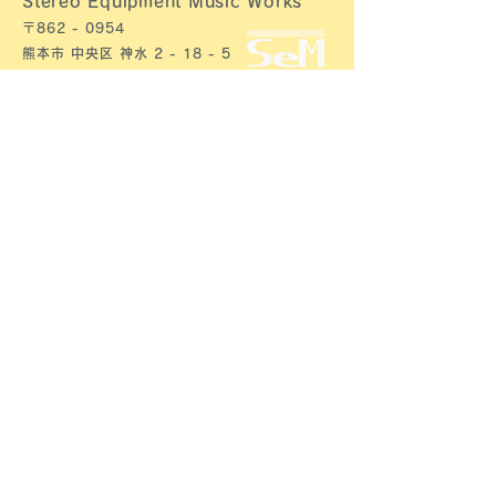
Stereo Equipment Music Works​
〒862 - 0954​
熊本市 中央区 神水 2 - 18 - 5
Tel :
080 - 4754 - 8586
代表・・・宮崎
・ホーム ≫
・教室概要 ≫
SeM Guitar School について ≫
講師プロフィール ≫
教室へのアクセス≫
・料金・システム ≫
料金 ≫
各種割引・サービス等 ≫
システム ≫